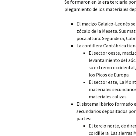
Se formaron en la era terciaria po
plegamiento de los materiales depo
El macizo Galaico-Leonés se 
zócalo de la Meseta. Sus ma
poca altura: Segundera, Cabr
La cordillera Cantábrica tien
El sector oeste, macizo
levantamiento del zóca
su extremo occidental, 
los Picos de Europa.
El sector este, La Mon
materiales secundarios
materiales calizas.
El sistema Ibérico formado e
secundarios depositados por 
partes:
El tercio norte, de dir
cordillera. Las sierras