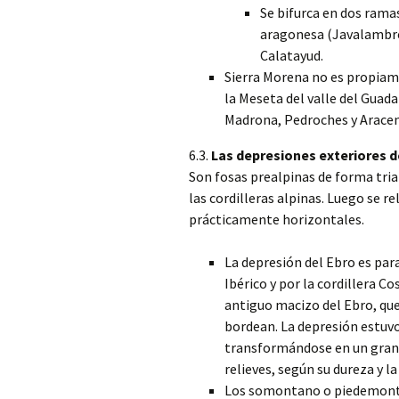
Se bifurca en dos ramas
aragonesa (Javalambre 
Calatayud.
Sierra Morena no es propiame
la Meseta del valle del Guadal
Madrona, Pedroches y Aracen
6.3.
Las depresiones exteriores d
Son fosas prealpinas de forma tria
las cordilleras alpinas. Luego se 
prácticamente horizontales.
La depresión del Ebro es para
Ibérico y por la cordillera C
antiguo macizo del Ebro, que
bordean. La depresión estuvo
transformándose en un gran 
relieves, según su dureza y la
Los somontano o piedemonte 