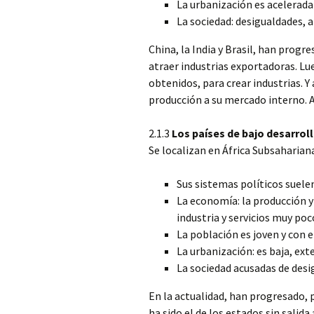
La urbanización es acelerada
La sociedad: desigualdades, a
China, la India y Brasil, han progr
atraer industrias exportadoras. Lu
obtenidos, para crear industrias. Y 
producción a su mercado interno. A
2.1.3
Los países de bajo desarroll
Se localizan en África Subsahariana
Sus sistemas políticos suelen
La economía: la producción y
industria y servicios muy poc
La población es joven y con em
La urbanización: es baja, ext
La sociedad acusadas de desi
En la actualidad, han progresado, 
ha sido el de los estados sin salid