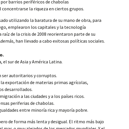
 por barrios periféricos de chabolas
l concentrarse la riqueza en ciertos grupos.
esado utilizando la baratura de su mano de obra, para
ego, emplearon los capitales y la tecnología
a raíz de la crisis de 2008 reorientaron parte de su
demás, han llevado a cabo exitosas políticas sociales.
o.
, el sur de Asia y América Latina.
 ser autoritarios y corruptos.
 la exportación de materias primas agrícolas,
os desarrollados.
igración a las ciudades y a los países ricos.
ensas periferias de chabolas.
gualdades entre minoría rica y mayoría pobre.
pero de forma más lenta y desigual. El ritmo más bajo
a al mar, o muy alejados de los mercados mundiales. Y el