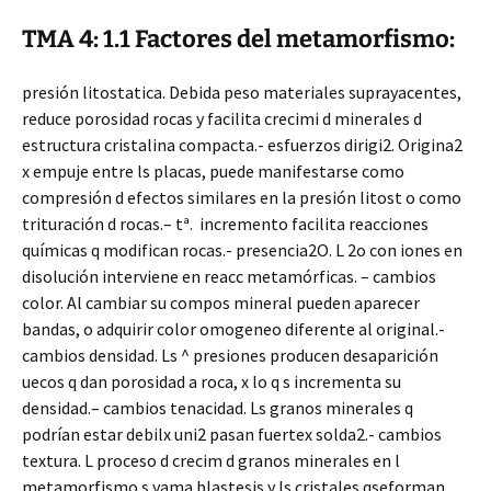
TMA 4: 1.1 Factores del metamorfismo:
presión litostatica. Debida peso materiales suprayacentes,
reduce porosidad rocas y facilita crecimi d minerales d
estructura cristalina compacta.- esfuerzos dirigi2. Origina2
x empuje entre ls placas, puede manifestarse como
compresión d efectos similares en la presión litost o como
trituración d rocas.
– tª. incremento facilita reacciones
químicas q modifican rocas.- presencia2O. L 2o con iones en
disolución interviene en reacc metamórficas.
– cambios
color. Al cambiar su compos mineral pueden aparecer
bandas, o adquirir color omogeneo diferente al original.-
cambios densidad. Ls ^ presiones producen desaparición
uecos q dan porosidad a roca, x lo q s incrementa su
densidad.
– cambios tenacidad. Ls granos minerales q
podrían estar debilx uni2 pasan fuertex solda2.- cambios
textura. L proceso d crecim d granos minerales en l
metamorfismo s yama blastesis y ls cristales qseforman