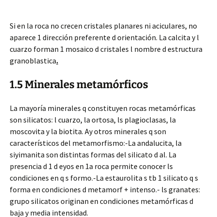
Si en la roca no crecen cristales planares ni aciculares, no
aparece 1 dirección preferente d orientación. La calcita y l
cuarzo forman 1 mosaico d cristales l nombre d estructura
granoblastica
.
1.5 Minerales metamórficos
La mayoría minerales q constituyen rocas metamórficas
son silicatos: l cuarzo, la ortosa, ls plagioclasas, la
moscovita y la biotita. Ay otros minerales q son
característicos del metamorfismo:-La andalucita, la
siyimanita son distintas formas del silicato d al. La
presencia d 1 d eyos en 1a roca permite conocer ls
condiciones en q s formo.-
La estaurolita s tb 1 silicato q s
forma en condiciones d metamorf + intenso.- ls granates:
grupo silicatos originan en condiciones metamórficas d
baja y media intensidad.