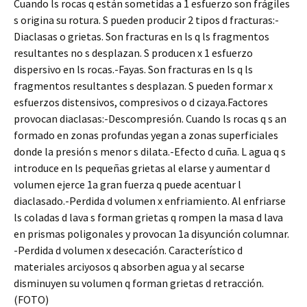
Cuando ls rocas q están sometidas a 1 esfuerzo son frágiles
s origina su rotura. S pueden producir 2 tipos d fracturas:-
Diaclasas o grietas. Son fracturas en ls q ls fragmentos
resultantes no s desplazan. S producen x 1 esfuerzo
dispersivo en ls rocas.-Fayas. Son fracturas en ls q ls
fragmentos resultantes s desplazan. S pueden formar x
esfuerzos distensivos, compresivos o d cizaya.Factores
provocan diaclasas:-Descompresión. Cuando ls rocas q s an
formado en zonas profundas yegan a zonas superficiales
donde la presión s menor s dilata.-Efecto d cuña. L agua q s
introduce en ls pequeñas grietas al elarse y aumentar d
volumen ejerce 1a gran fuerza q puede acentuar l
diaclasado.-Perdida d volumen x enfriamiento. Al enfriarse
ls coladas d lava s forman grietas q rompen la masa d lava
en prismas poligonales y provocan 1a disyunción columnar.
-Perdida d volumen x desecación. Característico d
materiales arciyosos q absorben agua y al secarse
disminuyen su volumen q forman grietas d retracción.
(FOTO)