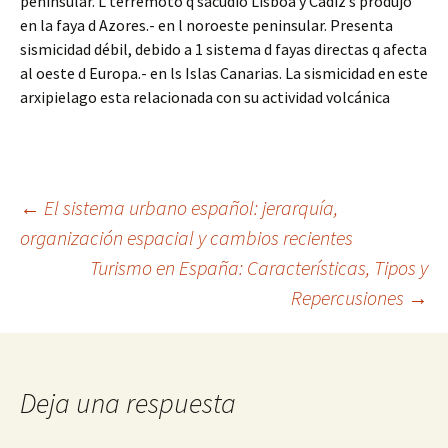
peninsular. L terremoto q sacudió Lisboa y Cádiz s produjo
en la faya d Azores.- en l noroeste peninsular. Presenta
sismicidad débil, debido a 1 sistema d fayas directas q afecta
al oeste d Europa.- en ls Islas Canarias. La sismicidad en este
arxipielago esta relacionada con su actividad volcánica
Navegación
←
El sistema urbano español: jerarquía,
organización espacial y cambios recientes
Turismo en España: Características, Tipos y
de
Repercusiones
→
entradas
Deja una respuesta