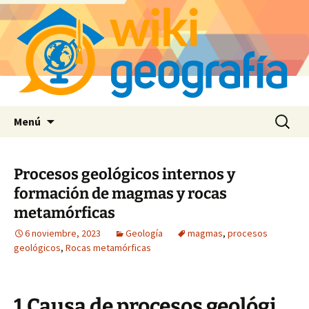
Saltar
Buscar:
Menú
al
contenido
Procesos geológicos internos y
formación de magmas y rocas
metamórficas
6 noviembre, 2023
Geología
magmas
,
procesos
geológicos
,
Rocas metamórficas
1.Causa de procesos geológi