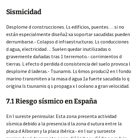
Sismicidad
Desplome d construcciones. Ls edificios, puentes… si no
están especialmente diseña2 xa soportar sacudidas pueden
derrumbarse.- Colapso d infraestructuras. Ls conducciones
d agua, electricidad… Suelen quedar inutilizadas o
gravemente dañadas tras 1 terremoto.- corrimientos d
tierras. L efecto d perdida d consistencia del suelo provoca l
desplome d laderas.- Tsunamis. Ls 6mos produci2 en l fondo
marino transmiten a la masa d agua 1a fuerte sacudida lo q
origina ls tsunamis q s propaga x l océano a gran velocidad.
7.1 Riesgo sísmico en España
En l sureste peninsular. Esta zona presenta actividad
sísmica debido a la presencia d la zona d sutura entre la
placa d Alboran y la placa ibérica.- en l sur y suroeste