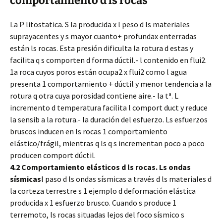
comportamiento d ls rocas
La P litostatica. S la producida x l peso d ls materiales
suprayacentes y s mayor cuanto+ profundax enterradas
están ls rocas. Esta presión dificulta la rotura d estas y
facilita q s comporten d forma dúctil.- l contenido en flui2.
1a roca cuyos poros están ocupa2 x flui2 como l agua
presenta 1 comportamiento + dúctil y menor tendencia a la
rotura q otra cuya porosidad contiene aire.- la tª. L
incremento d temperatura facilita l comport duct y reduce
la sensib a la rotura.- la duración del esfuerzo. Ls esfuerzos
bruscos inducen en ls rocas 1 comportamiento
elástico/frágil, mientras q ls q s incrementan poco a poco
producen comport dúctil.
4.2 Comportamiento elásticos d ls rocas. Ls ondas
sísmicas
l paso d ls ondas sísmicas a través d ls materiales d
la corteza terrestre s 1 ejemplo d deformación elástica
producida x 1 esfuerzo brusco. Cuando s produce 1
terremoto, ls rocas situadas lejos del foco sísmico s