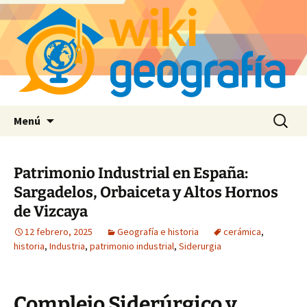
Saltar
Buscar:
Menú
al
contenido
Patrimonio Industrial en España:
Sargadelos, Orbaiceta y Altos Hornos
de Vizcaya
12 febrero, 2025
Geografía e historia
cerámica
,
historia
,
Industria
,
patrimonio industrial
,
Siderurgia
Complejo Siderúrgico y