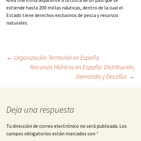
Área marítima adyacente a la costa de un país que se
extiende hasta 200 millas náuticas, dentro de la cual el
Estado tiene derechos exclusivos de pesca y recursos
naturales.
Navegación
←
Organización Territorial en España
Recursos Hídricos en España: Distribución,
Demanda y Desafíos
→
de
entradas
Deja una respuesta
Tu dirección de correo electrónico no será publicada.
Los
campos obligatorios están marcados con
*