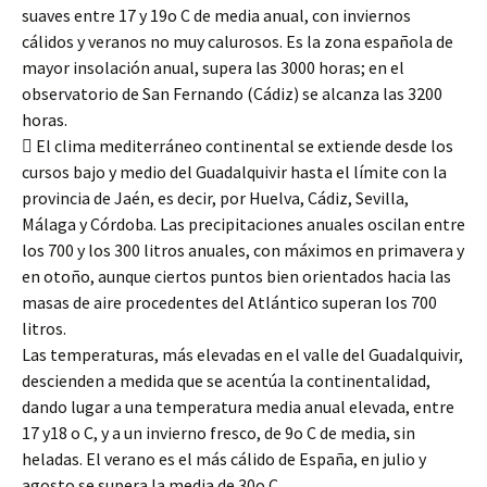
suaves entre 17 y 19o C de media anual, con inviernos
cálidos y veranos no muy calurosos. Es la zona española de
mayor insolación anual, supera las 3000 horas; en el
observatorio de San Fernando (Cádiz) se alcanza las 3200
horas.
 El clima mediterráneo continental se extiende desde los
cursos bajo y medio del Guadalquivir hasta el límite con la
provincia de Jaén, es decir, por Huelva, Cádiz, Sevilla,
Málaga y Córdoba. Las precipitaciones anuales oscilan entre
los 700 y los 300 litros anuales, con máximos en primavera y
en otoño, aunque ciertos puntos bien orientados hacia las
masas de aire procedentes del Atlántico superan los 700
litros.
Las temperaturas, más elevadas en el valle del Guadalquivir,
descienden a medida que se acentúa la continentalidad,
dando lugar a una temperatura media anual elevada, entre
17 y18 o C, y a un invierno fresco, de 9o C de media, sin
heladas. El verano es el más cálido de España, en julio y
agosto se supera la media de 30o C.