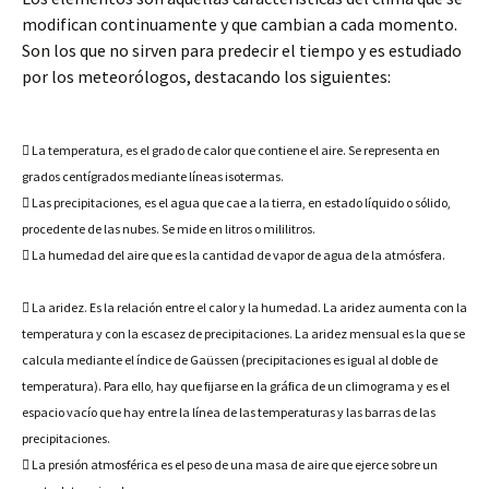
modifican continuamente y que cambian a cada momento.
Son los que no sirven para predecir el tiempo y es estudiado
por los meteorólogos, destacando los siguientes:
 La temperatura, es el grado de calor que contiene el aire. Se representa en
grados centígrados mediante líneas isotermas.
 Las precipitaciones, es el agua que cae a la tierra, en estado líquido o sólido,
procedente de las nubes. Se mide en litros o mililitros.
 La humedad del aire que es la cantidad de vapor de agua de la atmósfera.
 La aridez. Es la relación entre el calor y la humedad. La aridez aumenta con la
temperatura y con la escasez de precipitaciones. La aridez mensual es la que se
calcula mediante el índice de Gaüssen (precipitaciones es igual al doble de
temperatura). Para ello, hay que fijarse en la gráfica de un climograma y es el
espacio vacío que hay entre la línea de las temperaturas y las barras de las
precipitaciones.
 La presión atmosférica es el peso de una masa de aire que ejerce sobre un