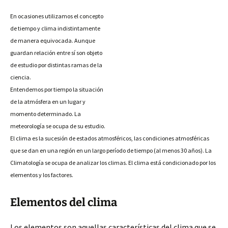
En ocasiones utilizamos el concepto
de tiempo y clima indistintamente
de manera equivocada. Aunque
guardan relación entre sí son objeto
de estudio por distintas ramas de la
ciencia.
Entendemos por tiempo la situación
de la atmósfera en un lugar y
momento determinado. La
meteorología se ocupa de su estudio.
El clima es la sucesión de estados atmosféricos, las condiciones atmosféricas
que se dan en una región en un largo período de tiempo (al menos 30 años)
. La
Climatología se ocupa de analizar los climas. El clima está condicionado por los
elementos y los factores.
Elementos del clima
Los elementos son aquellas características del clima que se