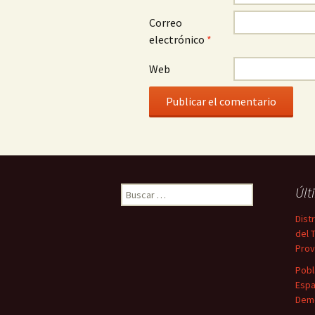
Correo
electrónico
*
Web
Buscar:
Últ
Dist
del 
Prov
Pobl
Espa
Demo