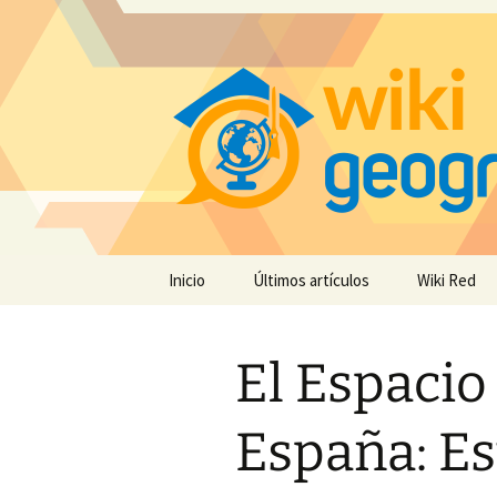
Saltar
Inicio
Últimos artículos
Wiki Red
al
contenido
El Espacio
España: Es