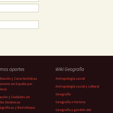
imos aportes
Wiki Geografía
ribución y Características
Antropología social
Turismo en España por
Antropología social y cultural
incia
Geografía
ación y Ciudades en
Geografía e historia
ña: Dinámicas
gráficas y Red Urbana
Geografía y gestión del