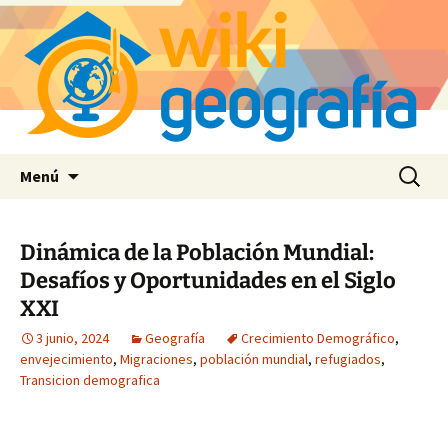
Saltar
Buscar:
Menú
al
contenido
Dinámica de la Población Mundial:
Desafíos y Oportunidades en el Siglo
XXI
3 junio, 2024
Geografía
Crecimiento Demográfico
,
envejecimiento
,
Migraciones
,
población mundial
,
refugiados
,
Transicion demografica