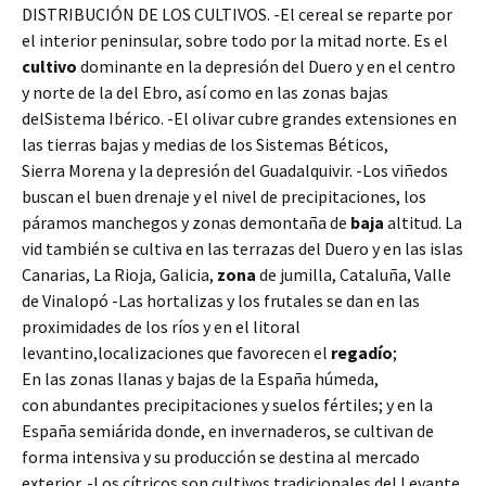
DISTRIBUCIÓN DE LOS CULTIVOS. -El cereal se reparte por
el interior peninsular, sobre todo por la mitad norte. Es el
cultivo
dominante en la depresión del Duero y en el centro
y norte de la del Ebro, así como en las zonas bajas
delSistema Ibérico. -El olivar cubre grandes extensiones en
las tierras bajas y medias de los Sistemas Béticos,
Sierra Morena y la depresión del Guadalquivir. -Los viñedos
buscan el buen drenaje y el nivel de precipitaciones, los
páramos manchegos y zonas demontaña de
baja
altitud. La
vid también se cultiva en las terrazas del Duero y en las islas
Canarias, La Rioja, Galicia,
zona
de jumilla, Cataluña, Valle
de Vinalopó -Las hortalizas y los frutales se dan en las
proximidades de los ríos y en el litoral
levantino,localizaciones que favorecen el
regadío
;
En las zonas llanas y bajas de la España húmeda,
con abundantes precipitaciones y suelos fértiles; y en la
España semiárida donde, en invernaderos, se cultivan de
forma intensiva y su producción se destina al mercado
exterior. -Los cítricos son cultivos tradicionales del Levante