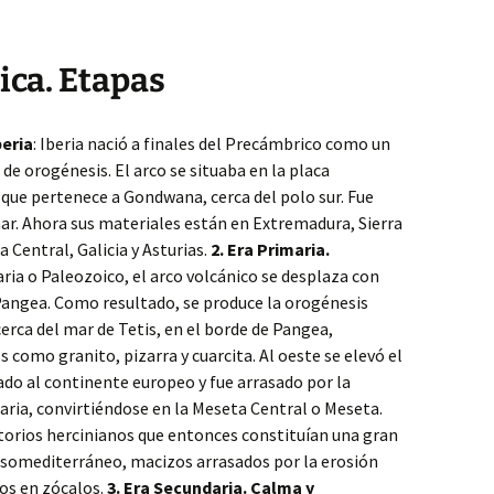
ica. Etapas
beria
: Iberia nació a finales del Precámbrico como un
e orogénesis. El arco se situaba en la placa
 que pertenece a Gondwana, cerca del polo sur. Fue
mar. Ahora sus materiales están en Extremadura, Sierra
Central, Galicia y Asturias.
2. Era Primaria.
ria o Paleozoico, el arco volcánico se desplaza con
angea. Como resultado, se produce la orogénesis
erca del mar de Tetis, en el borde de Pangea,
s como granito, pizarra y cuarcita. Al oeste se elevó el
do al continente europeo y fue arrasado por la
ria, convirtiéndose en la Meseta Central o Meseta.
torios hercinianos que entonces constituían una gran
esomediterráneo, macizos arrasados por la erosión
dos en zócalos.
3. Era Secundaria. Calma y