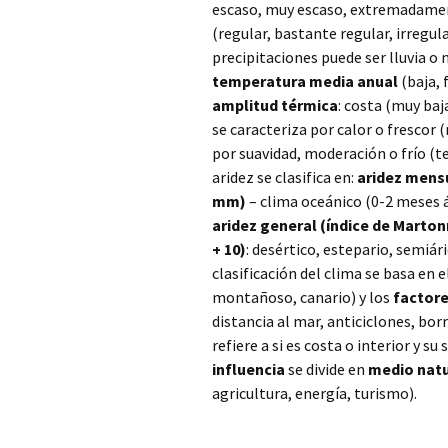
escaso, muy escaso, extremadame
(regular, bastante regular, irregul
precipitaciones puede ser lluvia o 
temperatura media anual
(baja, f
amplitud térmica
: costa (muy baj
se caracteriza por calor o frescor
por suavidad, moderación o frío (t
aridez se clasifica en:
aridez mensu
mm)
– clima oceánico (0-2 meses á
aridez general (índice de Marton
+ 10)
: desértico, estepario, semiár
clasificación del clima se basa en e
montañoso, canario) y los
factore
distancia al mar, anticiclones, borr
refiere a si es costa o interior y s
influencia
se divide en
medio natu
agricultura, energía, turismo).