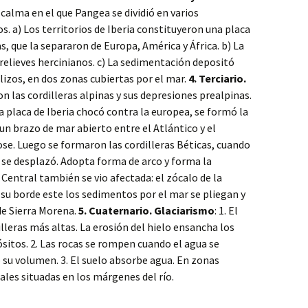
 calma en el que Pangea se dividió en varios
. a) Los territorios de Iberia constituyeron una placa
, que la separaron de Europa, América y África. b) La
relieves hercinianos. c) La sedimentación depositó
zos, en dos zonas cubiertas por el mar.
4. Terciario.
n las cordilleras alpinas y sus depresiones prealpinas.
a placa de Iberia chocó contra la europea, se formó la
un brazo de mar abierto entre el Atlántico y el
se. Luego se formaron las cordilleras Béticas, cuando
 se desplazó. Adopta forma de arco y forma la
 Central también se vio afectada: el zócalo de la
su borde este los sedimentos por el mar se pliegan y
 de Sierra Morena.
5. Cuaternario. Glaciarismo
: 1. El
lleras más altas. La erosión del hielo ensancha los
ósitos. 2. Las rocas se rompen cuando el agua se
su volumen. 3. El suelo absorbe agua. En zonas
ales situadas en los márgenes del río.