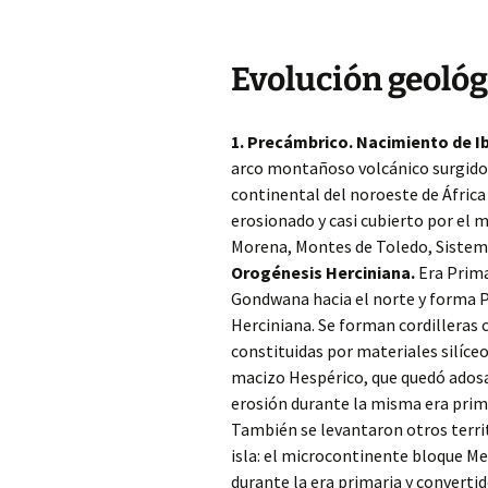
Evolución geológ
1. Precámbrico. Nacimiento de I
arco montañoso volcánico surgido d
continental del noroeste de África
erosionado y casi cubierto por el 
Morena, Montes de Toledo, Sistema 
Orogénesis Herciniana.
Era Prima
Gondwana hacia el norte y forma P
Herciniana. Se forman cordilleras c
constituidas por materiales silíceo
macizo Hespérico, que quedó adosa
erosión durante la misma era prima
También se levantaron otros terri
isla: el microcontinente bloque M
durante la era primaria y converti