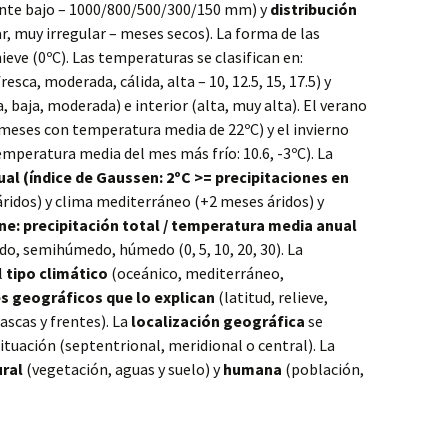
nte bajo – 1000/800/500/300/150 mm) y
distribución
ar, muy irregular – meses secos). La forma de las
nieve (0ºC). Las temperaturas se clasifican en:
resca, moderada, cálida, alta – 10, 12.5, 15, 17.5) y
a, baja, moderada) e interior (alta, muy alta). El verano
 (meses con temperatura media de 22ºC) y el invierno
emperatura media del mes más frío: 10.6, -3ºC). La
al (índice de Gaussen: 2ºC >= precipitaciones en
ridos) y clima mediterráneo (+2 meses áridos) y
ne: precipitación total / temperatura media anual
ido, semihúmedo, húmedo (0, 5, 10, 20, 30). La
l
tipo climático
(oceánico, mediterráneo,
s geográficos que lo explican
(latitud, relieve,
ascas y frentes). La
localización geográfica
se
u situación (septentrional, meridional o central). La
ral
(vegetación, aguas y suelo) y
humana
(población,